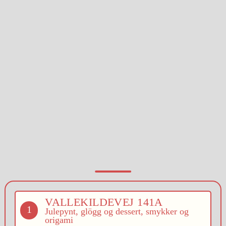
VALLEKILDEVEJ 141A
1
Julepynt, glögg og dessert, smykker og
origami