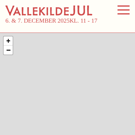
6. & 7. DECEMBER 2025
KL. 11 - 17
+
−